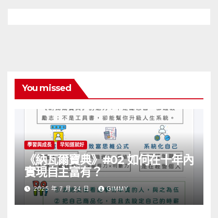
You missed
學習與成長
早知道就好
《納瓦爾寶典》#02 如何在十年內
實現自主富有？
2025 年 7 月 24 日
GIMMY