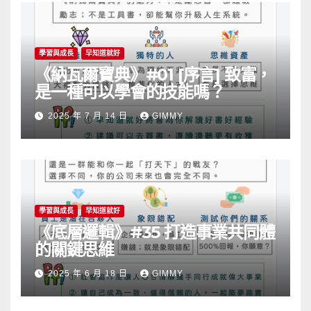
學習與成長
早知道就好
《納瓦爾寶典》#01 [序言] 致富，
是一種可以學會的技能嗎？
2025 年 7 月 14 日
GIMMY
學習與成長
早知道就好
《底層邏輯》#35 打造事業共同體
的關鍵思維
2025 年 6 月 18 日
GIMMY