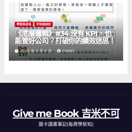
學習與成長
早知道就好
《底層邏輯》#34 沒有 KPI，也
能管好公司？打破你的績效迷思！
2025 年 6 月 5 日
GIMMY
Give me Book 吉米不可
圖卡讀書筆記(每周學新知)