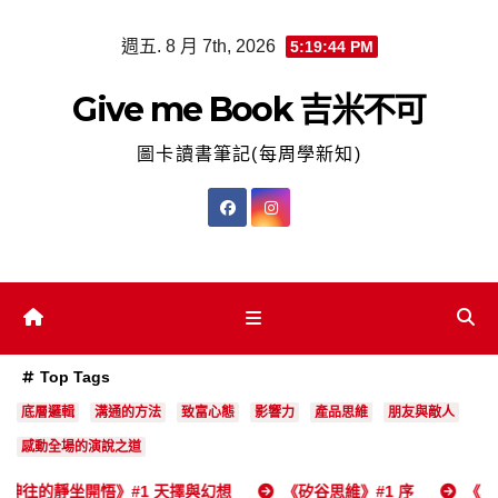
Skip
週五. 8 月 7th, 2026
5:19:45 PM
to
content
Give me Book 吉米不可
圖卡讀書筆記(每周學新知)
Top Tags
底層邏輯
溝通的方法
致富心態
影響力
產品思維
朋友與敵人
感動全場的演說之道
坐開悟》#1 天擇與幻想
《矽谷思維》#1 序
《真確》#1 