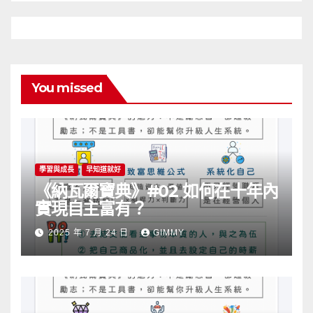
You missed
學習與成長
早知道就好
《納瓦爾寶典》#02 如何在十年內
實現自主富有？
2025 年 7 月 24 日
GIMMY