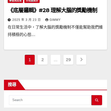
學習與成長
早知道就好
《底層邏輯》#28 理解大腦的獎勵機制
2025 年 3 月 23 日
GIMMY
在日常生活中，了解大腦的獎勵機制不僅能幫助我們維
持積極的心態…
文
1
2
...
29
章
分
搜尋
頁