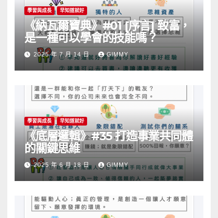
學習與成長
早知道就好
《納瓦爾寶典》#01 [序言] 致富，
是一種可以學會的技能嗎？
2025 年 7 月 14 日
GIMMY
學習與成長
早知道就好
《底層邏輯》#35 打造事業共同體
的關鍵思維
2025 年 6 月 18 日
GIMMY