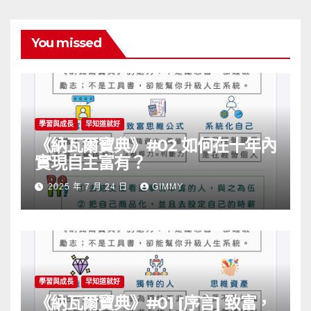
You missed
學習與成長
早知道就好
《納瓦爾寶典》#02 如何在十年內
實現自主富有？
2025 年 7 月 24 日
GIMMY
學習與成長
早知道就好
《納瓦爾寶典》#01 [序言] 致富，