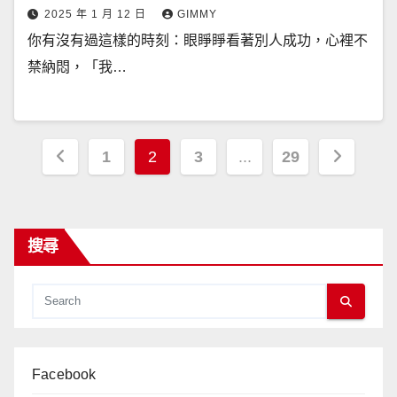
2025 年 1 月 12 日
GIMMY
你有沒有過這樣的時刻：眼睜睜看著別人成功，心裡不
禁納悶，「我…
文
1
2
3
...
29
章
分
搜尋
頁
Facebook