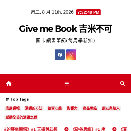
Skip
週二. 8 月 11th, 2026
7:32:50 PM
to
content
Give me Book 吉米不可
圖卡讀書筆記(每周學新知)
Top Tags
底層邏輯
溝通的方法
致富心態
影響力
產品思維
朋友與敵人
感動全場的演說之道
開悟》#1 天擇與幻想
《矽谷思維》#1 序
《真確》#1 二