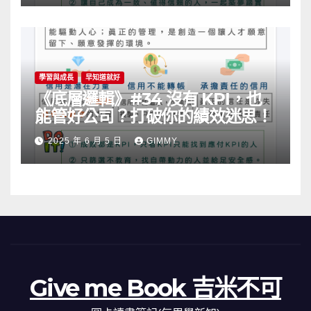
學習與成長
早知道就好
《底層邏輯》#34 沒有 KPI，也
能管好公司？打破你的績效迷思！
2025 年 6 月 5 日
GIMMY
Give me Book 吉米不可