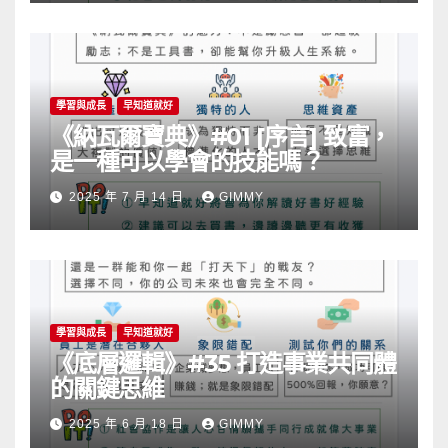
學習與成長
早知道就好
《納瓦爾寶典》#01 [序言] 致富，
是一種可以學會的技能嗎？
2025 年 7 月 14 日
GIMMY
學習與成長
早知道就好
《底層邏輯》#35 打造事業共同體
的關鍵思維
2025 年 6 月 18 日
GIMMY