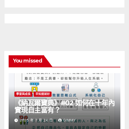
You missed
學習與成長
早知道就好
《納瓦爾寶典》#02 如何在十年內
實現自主富有？
2025 年 7 月 24 日
GIMMY