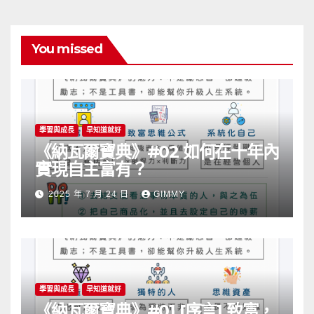
You missed
學習與成長
早知道就好
《納瓦爾寶典》#02 如何在十年內
實現自主富有？
2025 年 7 月 24 日
GIMMY
學習與成長
早知道就好
《納瓦爾寶典》#01 [序言] 致富，