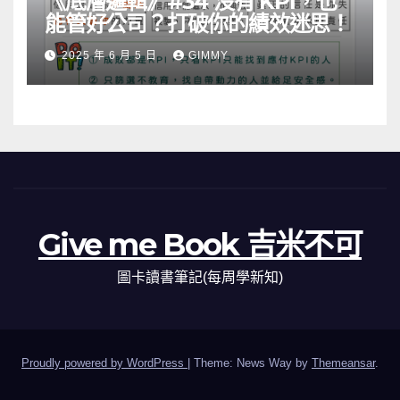
《底層邏輯》#34 沒有 KPI，也
能管好公司？打破你的績效迷思！
2025 年 6 月 5 日
GIMMY
Give me Book 吉米不可
圖卡讀書筆記(每周學新知)
Proudly powered by WordPress
|
Theme: News Way by
Themeansar
.