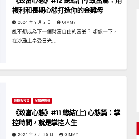
《致富心態》#12 總結(下) 致富篇：用
複利和長期心態打造你的金雞母
2024 年 9 月 2 日
GIMMY
誰不想成為下一個財富自由的富翁？ 想像一下，
在沙灘上享受日光…
理財與投資
早知道就好
《致富心態》#11 總結(上) 心態篇：掌
控時間，就是掌控人生
2024 年 8 月 25 日
GIMMY