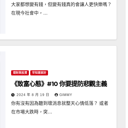
大家都想變有錢，但變有錢真的會讓人更快樂嗎？
在現今社會中，…
理財與投資
早知道就好
《致富心態》#10 你要提防悲觀主義
2024 年 8 月 19 日
GIMMY
你有沒有因為聽到壞消息就整天心情低落？ 或者
在市場大跌時，突…