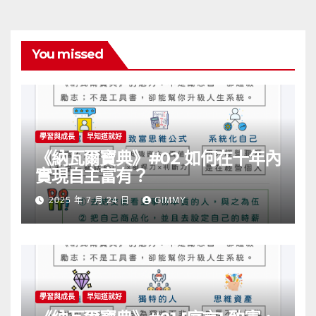
You missed
學習與成長
早知道就好
《納瓦爾寶典》#02 如何在十年內
實現自主富有？
2025 年 7 月 24 日
GIMMY
學習與成長
早知道就好