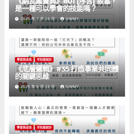
《納瓦爾寶典》#01 [序言] 致富，
是一種可以學會的技能嗎？
2025 年 7 月 14 日
GIMMY
學習與成長
早知道就好
《底層邏輯》#35 打造事業共同體
的關鍵思維
2025 年 6 月 18 日
GIMMY
學習與成長
早知道就好