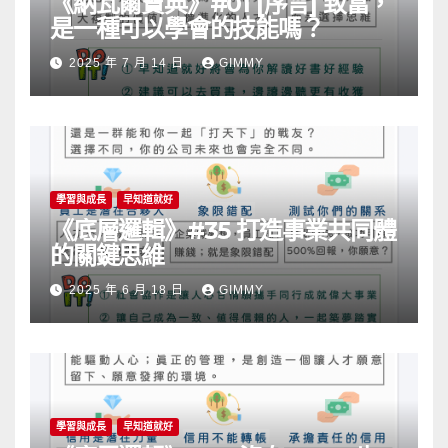
《納瓦爾寶典》#01 [序言] 致富，
是一種可以學會的技能嗎？
2025 年 7 月 14 日
GIMMY
學習與成長
早知道就好
《底層邏輯》#35 打造事業共同體
的關鍵思維
2025 年 6 月 18 日
GIMMY
學習與成長
早知道就好