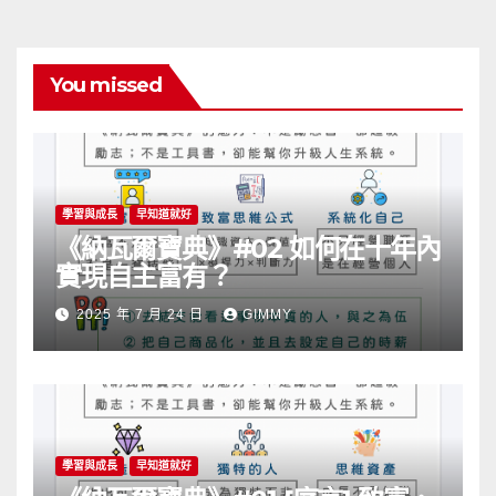
You missed
學習與成長
早知道就好
《納瓦爾寶典》#02 如何在十年內
實現自主富有？
2025 年 7 月 24 日
GIMMY
學習與成長
早知道就好