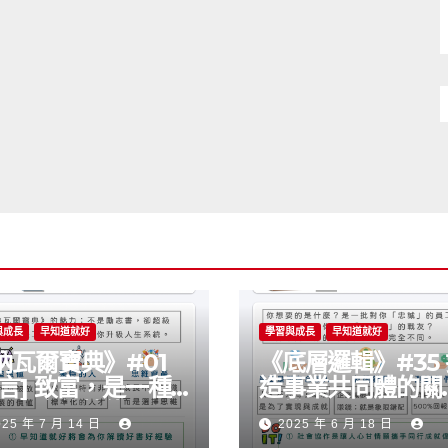
與成長
早知道就好
學習與成長
早知道就好
納瓦爾寶典》#01
《底層邏輯》#35
序言] 致富，是一種
造事業共同體的關
以學會的技能嗎？
思維
025 年 7 月 14 日
2025 年 6 月 18 日