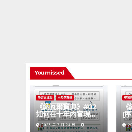
You missed
學習與成長
早知道就好
學習
《納瓦爾寶典》#02
《
如何在十年內實現自
[
主富有？
可
2025 年 7 月 24 日
2