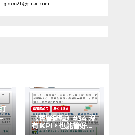
gmkm21@gmail.com
 打
學習與成長
早知道就好
鍵
《底層邏輯》#34 沒
有 KPI，也能管好公
司？打破你的績效迷