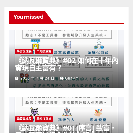
You missed
學習與成長
早知道就好
《納瓦爾寶典》#02 如何在十年內
實現自主富有？
2025 年 7 月 24 日
GIMMY
學習與成長
早知道就好
《納瓦爾寶典》#01 [序言] 致富，