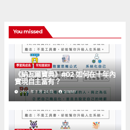
You missed
學習與成長
早知道就好
《納瓦爾寶典》#02 如何在十年內
實現自主富有？
2025 年 7 月 24 日
GIMMY