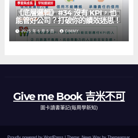
學習與成長
早知道就好
《底層邏輯》#34 沒有 KPI，也
能管好公司？打破你的績效迷思！
2025 年 6 月 5 日
GIMMY
Give me Book 吉米不可
圖卡讀書筆記(每周學新知)
Proudly powered by WordPress
|
Theme: News Way by
Themeansar
.