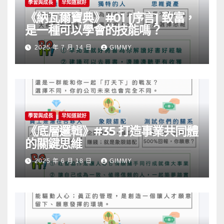
學習與成長
早知道就好
《納瓦爾寶典》#01 [序言] 致富，
是一種可以學會的技能嗎？
2025 年 7 月 14 日
GIMMY
學習與成長
早知道就好
《底層邏輯》#35 打造事業共同體
的關鍵思維
2025 年 6 月 18 日
GIMMY