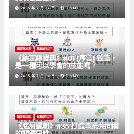
2025 年 7 月 24 日
GIMMY
學習與成長
早知道就好
《納瓦爾寶典》#01 [序言] 致富，
是一種可以學會的技能嗎？
2025 年 7 月 14 日
GIMMY
學習與成長
早知道就好
《底層邏輯》#35 打造事業共同體
的關鍵思維