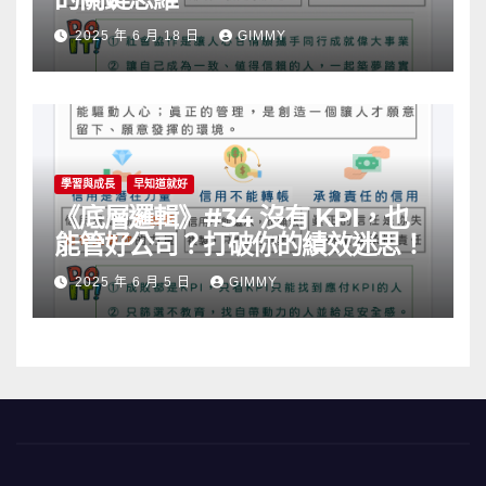
2025 年 6 月 18 日
GIMMY
學習與成長
早知道就好
《底層邏輯》#34 沒有 KPI，也
能管好公司？打破你的績效迷思！
2025 年 6 月 5 日
GIMMY