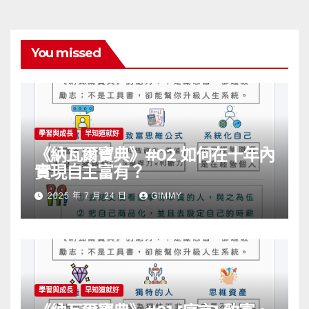
You missed
學習與成長
早知道就好
《納瓦爾寶典》#02 如何在十年內
實現自主富有？
2025 年 7 月 24 日
GIMMY
學習與成長
早知道就好