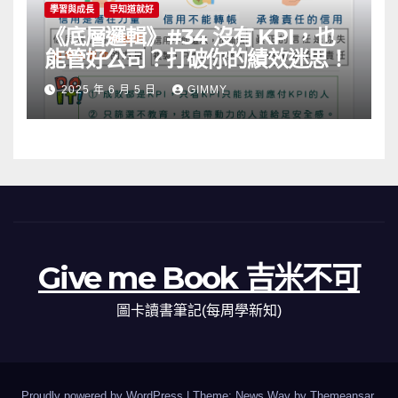
學習與成長
早知道就好
《底層邏輯》#34 沒有 KPI，也
能管好公司？打破你的績效迷思！
2025 年 6 月 5 日
GIMMY
Give me Book 吉米不可
圖卡讀書筆記(每周學新知)
Proudly powered by WordPress
|
Theme: News Way by
Themeansar
.