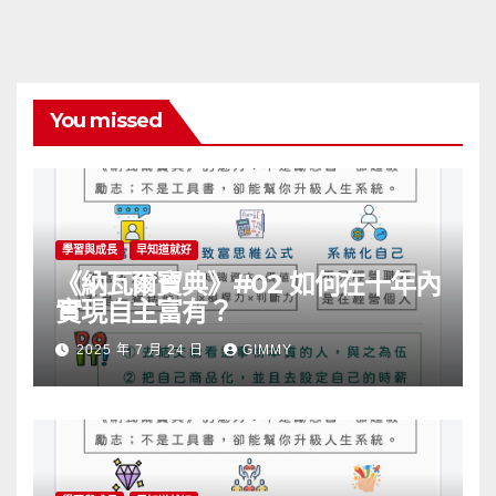
You missed
學習與成長
早知道就好
《納瓦爾寶典》#02 如何在十年內
實現自主富有？
2025 年 7 月 24 日
GIMMY