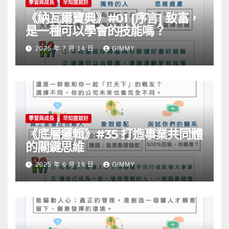
學習與成長
早知道就好
《納瓦爾寶典》#01 [序言] 致富，
是一種可以學會的技能嗎？
2025 年 7 月 14 日
GIMMY
學習與成長
早知道就好
《底層邏輯》#35 打造事業共同體
的關鍵思維
2025 年 6 月 18 日
GIMMY