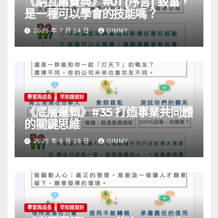
《納瓦爾寶典》#01 [序言] 致富，
是一種可以學會的技能嗎？
2025 年 7 月 14 日
GIMMY
學習與成長
早知道就好
《底層邏輯》#35 打造事業共同體
的關鍵思維
2025 年 6 月 18 日
GIMMY
學習與成長
早知道就好