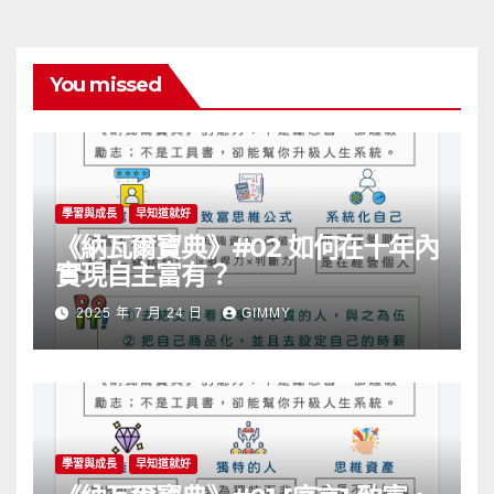
You missed
學習與成長
早知道就好
《納瓦爾寶典》#02 如何在十年內
實現自主富有？
2025 年 7 月 24 日
GIMMY
學習與成長
早知道就好