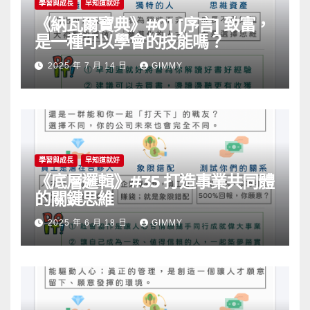
學習與成長
早知道就好
《納瓦爾寶典》#01 [序言] 致富，
是一種可以學會的技能嗎？
2025 年 7 月 14 日
GIMMY
學習與成長
早知道就好
《底層邏輯》#35 打造事業共同體
的關鍵思維
2025 年 6 月 18 日
GIMMY