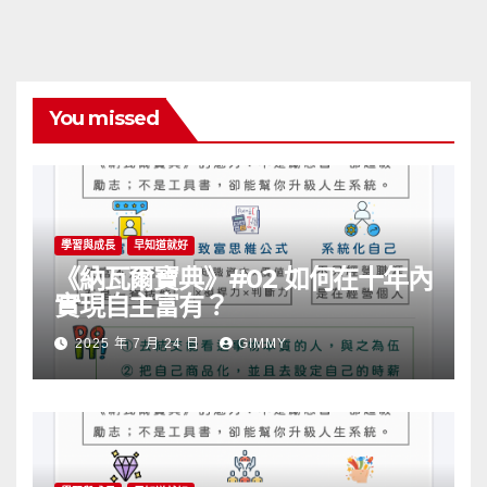
You missed
學習與成長
早知道就好
《納瓦爾寶典》#02 如何在十年內
實現自主富有？
2025 年 7 月 24 日
GIMMY