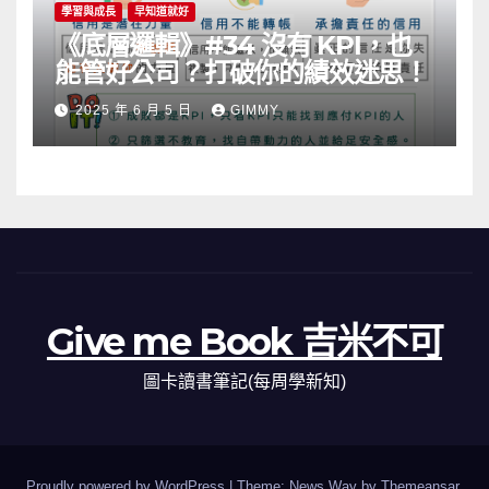
學習與成長
早知道就好
《底層邏輯》#34 沒有 KPI，也
能管好公司？打破你的績效迷思！
2025 年 6 月 5 日
GIMMY
Give me Book 吉米不可
圖卡讀書筆記(每周學新知)
Proudly powered by WordPress
|
Theme: News Way by
Themeansar
.