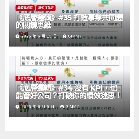
學習與成長
早知道就好
《底層邏輯》#35 打造事業共同體
的關鍵思維
2025 年 6 月 18 日
GIMMY
學習與成長
早知道就好
《底層邏輯》#34 沒有 KPI，也
能管好公司？打破你的績效迷思！
2025 年 6 月 5 日
GIMMY