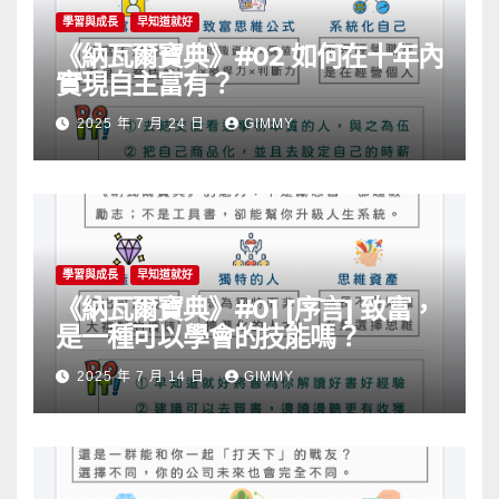
學習與成長
早知道就好
《納瓦爾寶典》#02 如何在十年內
實現自主富有？
2025 年 7 月 24 日
GIMMY
學習與成長
早知道就好
《納瓦爾寶典》#01 [序言] 致富，
是一種可以學會的技能嗎？
2025 年 7 月 14 日
GIMMY