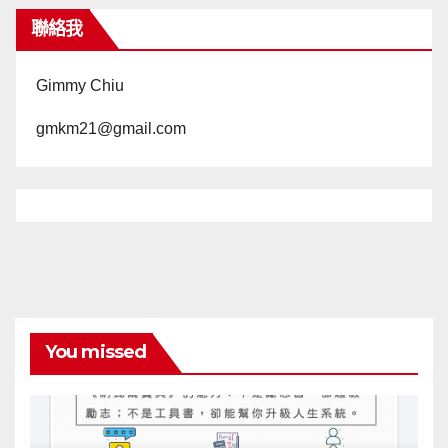
聯絡我
Gimmy Chiu
gmkm21@gmail.com
You missed