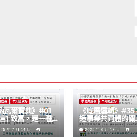
與成長
早知道就好
學習與成長
早知道就好
納瓦爾寶典》#01
《底層邏輯》#35
序言] 致富，是一種
造事業共同體的關
以學會的技能嗎？
思維
025 年 7 月 14 日
2025 年 6 月 18 日