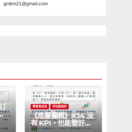
gmkm21@gmail.com
 打
學習與成長
早知道就好
鍵
《底層邏輯》#34 沒
有 KPI，也能管好公
司？打破你的績效迷