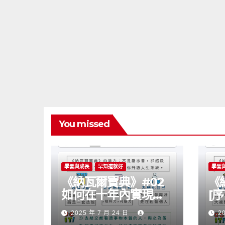
You missed
學習與成長
早知道就好
學習
《納瓦爾寶典》#02
《
如何在十年內實現自
[
主富有？
可
2025 年 7 月 24 日
2