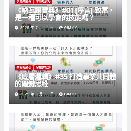
學習與成長
早知道就好
《納瓦爾寶典》#01 [序言] 致富，
是一種可以學會的技能嗎？
2025 年 7 月 14 日
GIMMY
學習與成長
早知道就好
《底層邏輯》#35 打造事業共同體
的關鍵思維
2025 年 6 月 18 日
GIMMY