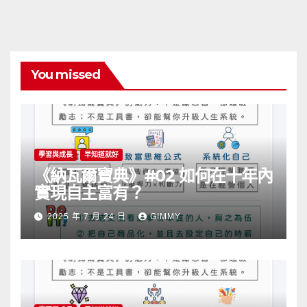
You missed
學習與成長
早知道就好
《納瓦爾寶典》#02 如何在十年內
實現自主富有？
2025 年 7 月 24 日
GIMMY