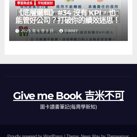
學習與成長
早知道就好
《底層邏輯》#34 沒有 KPI，也
能管好公司？打破你的績效迷思！
2025 年 6 月 5 日
GIMMY
Give me Book 吉米不可
圖卡讀書筆記(每周學新知)
Proudly powered by WordPress
|
Theme: News Way by
Themeansar
.