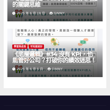
的關鍵思維
2025 年 6 月 18 日
GIMMY
學習與成長
早知道就好
《底層邏輯》#34 沒有 KPI，也
能管好公司？打破你的績效迷思！
2025 年 6 月 5 日
GIMMY