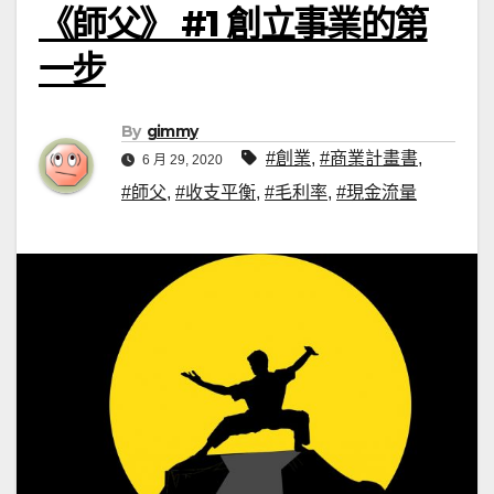
《師父》 #1 創立事業的第
一步
By
gimmy
#創業
,
#商業計畫書
,
6 月 29, 2020
#師父
,
#收支平衡
,
#毛利率
,
#現金流量