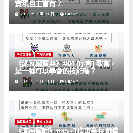
實現自主富有？
2025 年 7 月 24 日
GIMMY
學習與成長
早知道就好
《納瓦爾寶典》#01 [序言] 致富，
是一種可以學會的技能嗎？
2025 年 7 月 14 日
GIMMY
學習與成長
早知道就好
《底層邏輯》#35 打造事業共同體