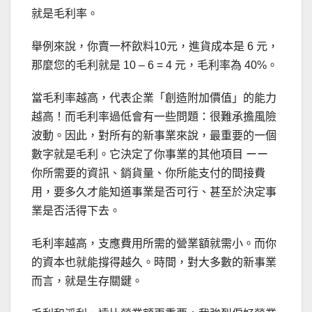
就是毛利率。
舉例來說，你賣一杯飲料10元，進貨成本是 6 元，
那麼您的毛利就是 10 – 6 = 4 元，毛利率為 40%。
當毛利率越高，代表企業「創造附加價值」的能力
越高！而毛利率過低會有一些問題：很難承擔風險
波動。因此，對所有的新事業來說，最重要的一個
數字就是毛利。它決定了你事業的其他項目 ーー
你所需要的資訊、銷貨量、你所能支付的間接費
用，要多久才能知道事業是否可行、甚至於決定事
業是否活得下去。
毛利率越高，支應費用所需的營業額就需小。而你
的資本也就能撐得越久。時間，對大多數的新事業
而言，就是生存關鍵。