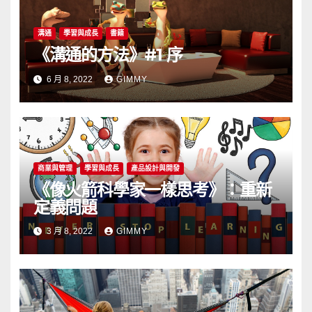
溝通
學習與成長
書籍
《溝通的方法》#1 序
6 月 8, 2022
GIMMY
商業與管理
學習與成長
產品設計與開發
《像火箭科學家一樣思考》：重新
定義問題
3 月 8, 2022
GIMMY