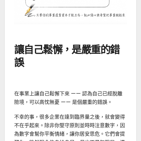
讓自己鬆懈，是嚴重的錯
誤
在事業上讓自己鬆懈下來 ーー 認為自己已經脫離
險境，可以高忱無憂 ーー 是個嚴重的錯誤。
不幸的事，很多企業在達到臨界量之後，就會變得
不在乎起來。除非你堅守原則並時時注意數字，因
為數字會幫你平衡情緒，讓你居安思危。它們會提