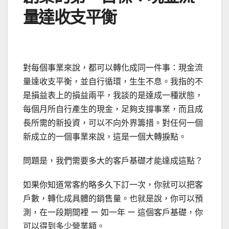
量達收支平衡
對每個事業來說，都可以轉化成同一件事：現金流
量達收支平衡，並自行循環，生生不息。我指的不
是損益表上的損益兩平，我談的是達成一種狀態，
每個月所自行產生的現金，足夠支撐事業，而且成
長所需的新投資，可以不向外界籌措。對任何一個
新成立的一個事業來說，這是一個大轉捩點。
問題是，我們需要多大的客戶基礎才能達成這點？
如果你知道常客約略多久下訂一次，你就可以把客
戶數，轉化成具體的銷售量。也就是說，你可以預
測，在一段期間裡 ー 如一年 ー 這個客戶基礎，你
可以得到多少營業額。