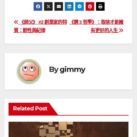
文
《師父》 #2 創業家的特
《選 3 哲學》：取捨才能擁
質：韌性與紀律
有更好的人生
章
導
覽
By
gimmy
Related Post