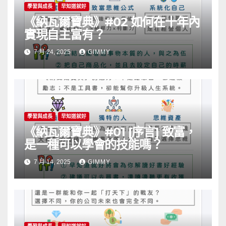
學習與成長
早知道就好
《納瓦爾寶典》#02 如何在十年內
實現自主富有？
7 月 24, 2025
GIMMY
學習與成長
早知道就好
《納瓦爾寶典》#01 [序言] 致富，
是一種可以學會的技能嗎？
7 月 14, 2025
GIMMY