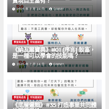
實現自主富有？
2025 年 7 月 24 日
GIMMY
學習與成長
早知道就好
《納瓦爾寶典》#01 [序言] 致富，
是一種可以學會的技能嗎？
2025 年 7 月 14 日
GIMMY
學習與成長
早知道就好
《底層邏輯》#35 打造事業共同體