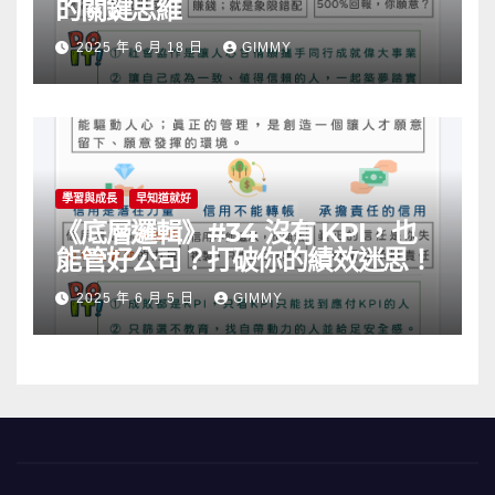
的關鍵思維
2025 年 6 月 18 日
GIMMY
學習與成長
早知道就好
《底層邏輯》#34 沒有 KPI，也
能管好公司？打破你的績效迷思！
2025 年 6 月 5 日
GIMMY