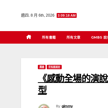
Skip
to
週四. 8 月 6th, 2026
3:09:19 AM
content
所有書籍
所有文章
GMBS 
溝通
早知道就好
《感動全場的演說
型
By
gimmy