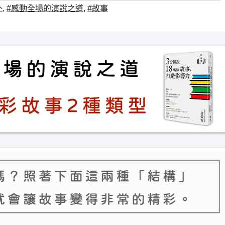
外
,
#感動全場的演說之道
,
#故事