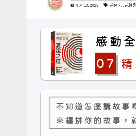
#努力
,
#意
9 月 13, 2023