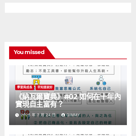
You missed
學習與成長
早知道就好
《納瓦爾寶典》#02 如何在十年內
實現自主富有？
2025 年 7 月 24 日
GIMMY