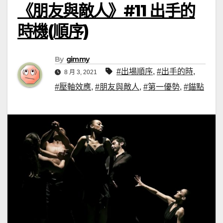
《朋友與敵人》#11 出手的
時機(順序)
By
gimmy
#出場順序
,
#出手的時
,
8 月 3, 2021
#壓軸效應
,
#朋友與敵人
,
#第一優勢
,
#錨點