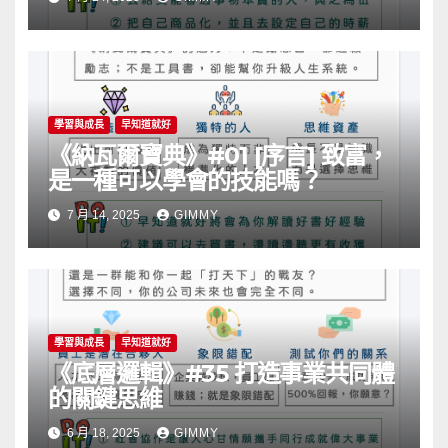
學習與成長
早知道就好
《納瓦爾寶典》#01 [序言] 致富，
是一種可以學會的技能嗎？
7 月 14, 2025
GIMMY
學習與成長
早知道就好
《底層邏輯》#35 打造事業共同體
的關鍵思維
6 月 18, 2025
GIMMY