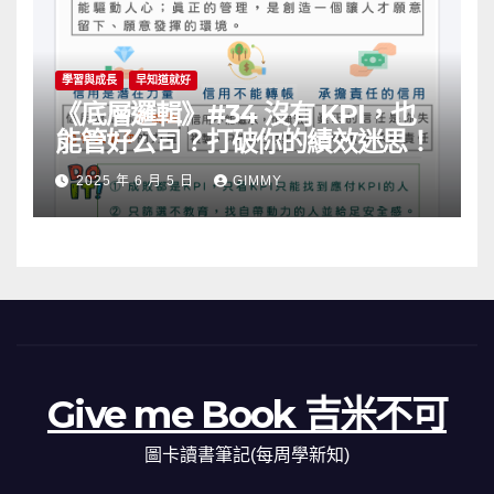
學習與成長
早知道就好
《底層邏輯》#34 沒有 KPI，也
能管好公司？打破你的績效迷思！
2025 年 6 月 5 日
GIMMY
Give me Book 吉米不可
圖卡讀書筆記(每周學新知)