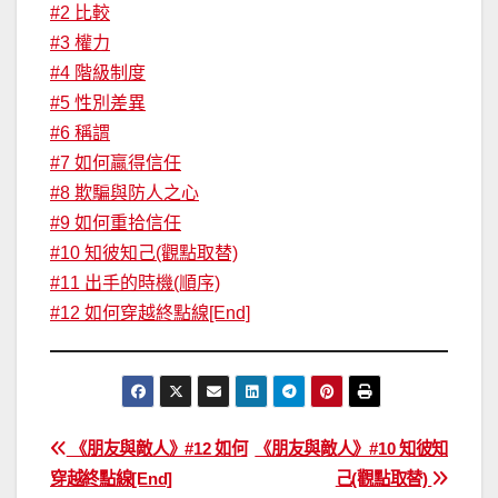
#2 比較
#3 權力
#4 階級制度
#5 性別差異
#6 稱謂
#7 如何贏得信任
#8 欺騙與防人之心
#9 如何重拾信任
#10 知彼知己(觀點取替)
#11 出手的時機(順序)
#12 如何穿越終點線[End]
文
《朋友與敵人》#12 如何
《朋友與敵人》#10 知彼知
穿越終點線[End]
己(觀點取替)