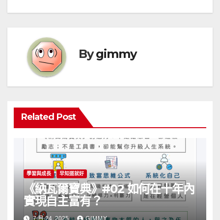
章
導
覽
By
gimmy
Related Post
學習與成長
早知道就好
《納瓦爾寶典》#02 如何在十年內
實現自主富有？
7 月 24, 2025
GIMMY