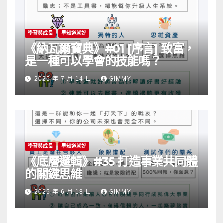
學習與成長
早知道就好
《納瓦爾寶典》#01 [序言] 致富，
是一種可以學會的技能嗎？
2025 年 7 月 14 日
GIMMY
學習與成長
早知道就好
《底層邏輯》#35 打造事業共同體
的關鍵思維
2025 年 6 月 18 日
GIMMY