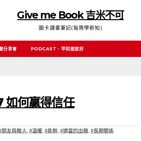
Give me Book 吉米不可
圖卡讀書筆記(每周學新知)
說書分享會
PODCAST．早知道就好
7 如何贏得信任
#朋友與敵人
,
#溫暖
,
#能幹
,
#適當的出糗
,
#長期關係