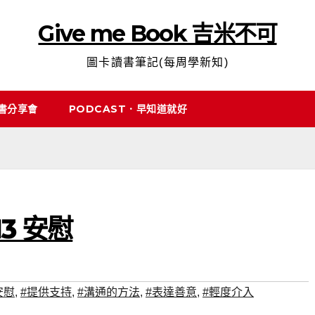
Give me Book 吉米不可
圖卡讀書筆記(每周學新知)
說書分享會
PODCAST．早知道就好
3 安慰
安慰
,
#提供支持
,
#溝通的方法
,
#表達善意
,
#輕度介入