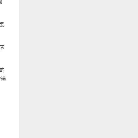
需
要
表
的
力過