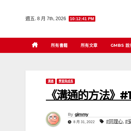
Skip
to
週五. 8 月 7th, 2026
10:12:42 PM
content
所有書籍
所有文章
GMBS 
溝通
學習與成長
《溝通的方法》#1
By
gimmy
#同理心
,
#
8 月 31, 2022