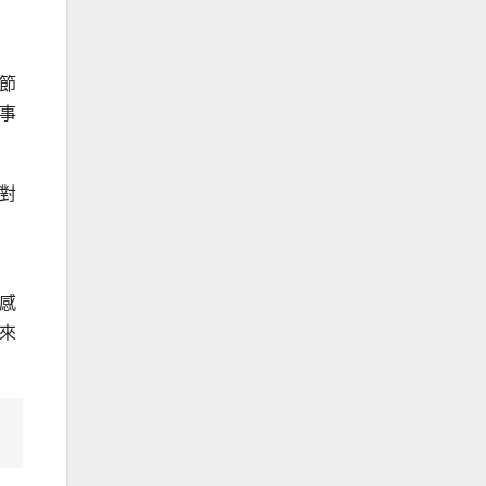
節
事
對
感
來