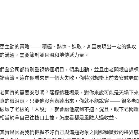
更主動的策略 —— 積極、熱情、進取，甚至表現出一定的進攻
的溝通，需要節制並且溫和地傳遞力量。
們全公司都特別重視這個項目，傾巢出動，並且由老闆親自講標
諸東流。這在你看來是一個大失敗，你特別想衝上前去安慰老闆
老闆真的需要安慰嗎？落標這種場景，對你來說可能是天塌下來
真的很沮喪，只要他沒有表達出來，你就不能說穿 —— 很多老
破壞了老板的「人設」，就會讓他感到不適。況且，眼下老闆還
相當於拿自己往槍口上撞，怎麼看都是風險大過收益。
其實是因為我們把握不好自己與溝通對象之間那種微妙的邊界感