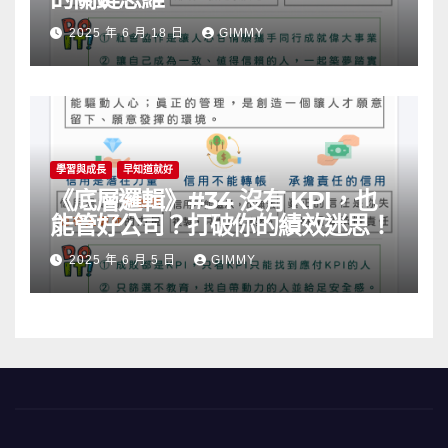
2025 年 6 月 18 日
GIMMY
學習與成長
早知道就好
《底層邏輯》#34 沒有 KPI，也
能管好公司？打破你的績效迷思！
2025 年 6 月 5 日
GIMMY