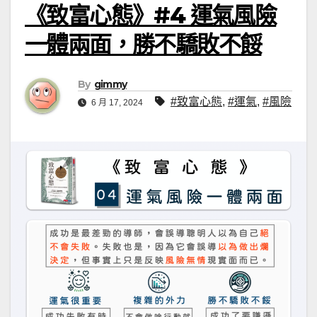
《致富心態》#4 運氣風險
一體兩面，勝不驕敗不餒
By
gimmy
#致富心態
,
#運氣
,
#風險
6 月 17, 2024