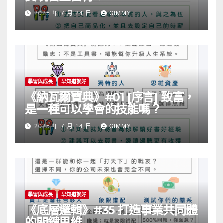
2025 年 7 月 24 日
GIMMY
學習與成長
早知道就好
《納瓦爾寶典》#01 [序言] 致富，
是一種可以學會的技能嗎？
2025 年 7 月 14 日
GIMMY
學習與成長
早知道就好
《底層邏輯》#35 打造事業共同體
的關鍵思維