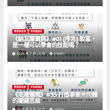
學習與成長
早知道就好
《納瓦爾寶典》#01 [序言] 致富，
是一種可以學會的技能嗎？
2025 年 7 月 14 日
GIMMY
學習與成長
早知道就好
《底層邏輯》#35 打造事業共同體
的關鍵思維
2025 年 6 月 18 日
GIMMY