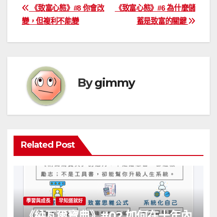
文
《致富心態》#8 你會改
《致富心態》#6 為什麼儲
變，但複利不能變
蓄是致富的關鍵
章
導
覽
By
gimmy
Related Post
學習與成長
早知道就好
《納瓦爾寶典》#02 如何在十年內