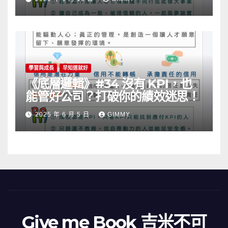
學習與成長
早知道就好
《底層邏輯》#34 沒有 KPI，也
能管好公司？打破你的績效迷思！
2025 年 6 月 5 日
GIMMY
Give me Book 吉米不可