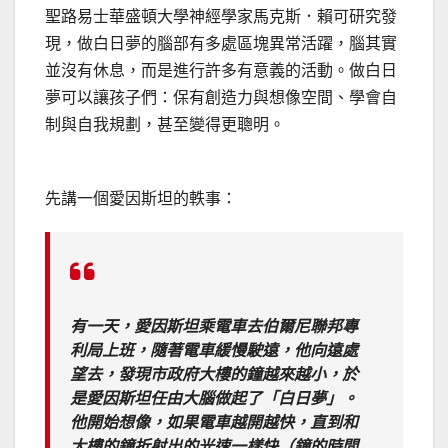
聖路易士華盛頓大學神經學家馬克斯．賴可研究發
現，做白日夢的腦部有多處區塊異常活躍，腦其實
並沒有休息，而是進行許多有意義的活動。做白日
夢可以讓孩子們：保有創造力與想像空間、學會自
制與自我規劃，甚至變得更聰明。
先講一個愛因斯坦的軼事：
有一天，愛因斯坦乘電車去伯爾尼聯邦專
利局上班，隨著電車緩慢駛遠，他向遠處
望去，發現市政府大樓的鐘越來越小，於
是愛因斯坦任由大腦做起了「白日夢」。
他開始想像，如果電車越開越快，直到和
大樓的鐘折射出的光速一樣快（鐘的時間