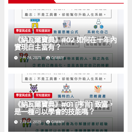
學習與成長
早知道就好
《納瓦爾寶典》#02 如何在十年內
實現自主富有？
7 月 24, 2025
GIMMY
學習與成長
早知道就好
《納瓦爾寶典》#01 [序言] 致富，
是一種可以學會的技能嗎？
7 月 14, 2025
GIMMY