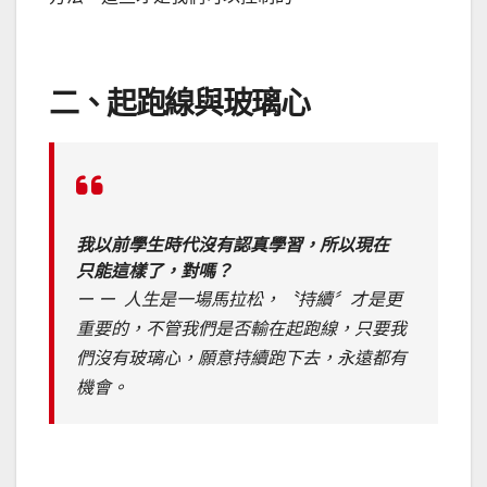
二、起跑線與玻璃心
我以前學生時代沒有認真學習，所以現在
只能這樣了，對嗎？
ー ー 人生是一場馬拉松，〝持續〞才是更
重要的，不管我們是否輸在起跑線，只要我
們沒有玻璃心，願意持續跑下去，永遠都有
機會。