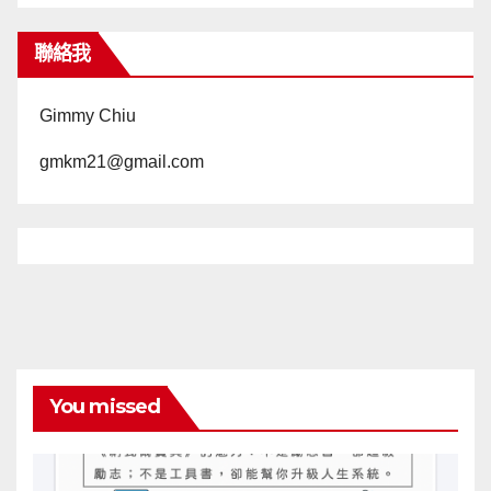
聯絡我
Gimmy Chiu
gmkm21@gmail.com
You missed