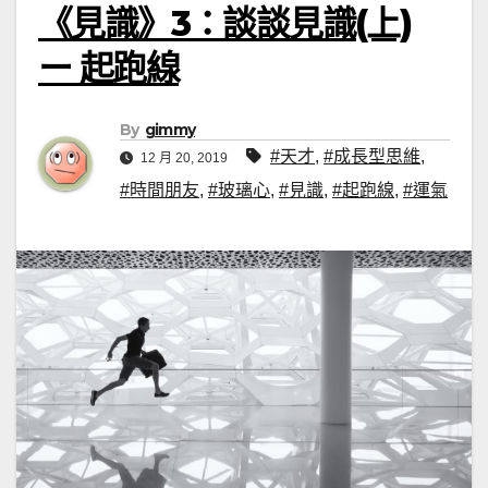
《見識》3：談談見識(上)
ー 起跑線
By
gimmy
#天才
,
#成長型思維
,
12 月 20, 2019
#時間朋友
,
#玻璃心
,
#見識
,
#起跑線
,
#運氣