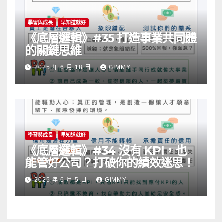
學習與成長
早知道就好
《底層邏輯》#35 打造事業共同體
的關鍵思維
2025 年 6 月 18 日
GIMMY
學習與成長
早知道就好
《底層邏輯》#34 沒有 KPI，也
能管好公司？打破你的績效迷思！
2025 年 6 月 5 日
GIMMY