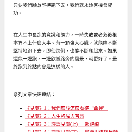
只要我們願意堅持跑下去，我們就永遠有機會成
功。
在人生中長跑的意識和能力，一時失敗或者落後根
本算不上什麼大事。有一顆強大心臟，就能夠不斷
堅持地跑下去，即使跌倒，也能不斷爬起來。如果
還能一邊跑，一邊欣賞路旁的風景，就更好了。最
終跑到終點的會是這樣的人。
系列文章快速連結：
《見識》1：我們應該怎麼看待〝命運〞
《見識》2：人生格局與智慧
《見識》3：談談見識(上) ー 起跑線