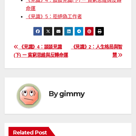
《見識》4：談談見識(下) ー 貧窮思維與反轉
命運
《見識》5：拒絕偽工作者
文
《見識》4：談談見識
《見識》2：人生格局與智
(下) ー 貧窮思維與反轉命運
慧
章
導
覽
By
gimmy
Related Post