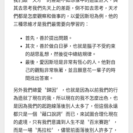
我們跟〝天才〞的差距不如想像中的這麼巨大，與
其去思考我們先天上的差距，倒不如去思考，天才
們都是怎麼觀察和做事的，以愛因斯坦為例，他的
三種思維才是我們最需要向學習的：
首先，善於提出問題。
其次，善於做白日夢，也就是腦子不受約束
的胡思亂想，然後從中總結規律。
最後，愛因斯坦是非常有恆心的人。他對自
己的觀點非常執著，並且願意花一輩子的時
間找出答案。
另外我們總愛〝歸因〞，也就是因為以前我們的行
為造就了現在的我，所以現在的我不怎麼出色，也
是因為我們的起跑線落後別人太多了，但這個永遠
都只是一個〝藉口說詞〞而已，來試圖合理化現在
的處境，只有我們意識到人生不是〝百米賽跑〞，
而是一場〝馬拉松〞，儘管前面落後別人許多了，