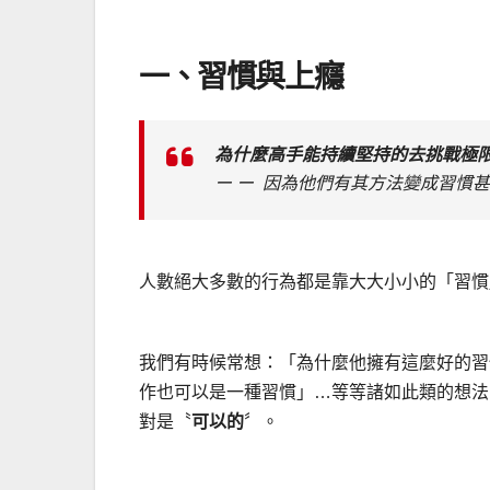
一、習慣與上癮
為什麼高手能持續堅持的去挑戰極
ー ー 因為他們有其方法變成習慣
人數絕大多數的行為都是靠大大小小的「習慣
我們有時候常想：「為什麼他擁有這麼好的習
作也可以是一種習慣」…等等諸如此類的想法
對是〝
可以的
〞。