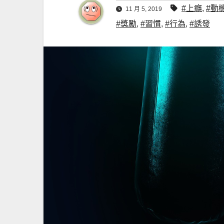
#上癮
,
#動
11 月 5, 2019
#獎勵
,
#習慣
,
#行為
,
#誘發