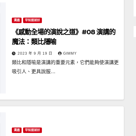
溝通
早知道就好
《感動全場的演說之道》#08 演講的
魔法：類比隱喻
2023 年 9 月 19 日
GIMMY
類比和隱喻是演講的重要元素，它們能夠使演講更
吸引人、更具說服…
溝通
早知道就好