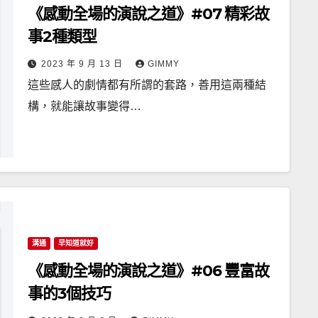
《感動全場的演說之道》#07 精彩故
事2種類型
2023 年 9 月 13 日
GIMMY
這些感人的劇情都有所謂的套路，善用這兩種結
構，就能讓故事變得…
溝通
早知道就好
《感動全場的演說之道》#06 豐富故
事的3個技巧