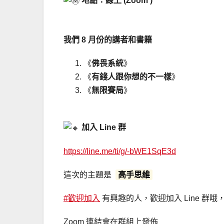
地點：線上 (Zoom )
我們 8 月份的講者和書籍
《
佛畏系統
》
《
有錢人跟你想的不一樣
》
《
無限賽局
》
加入 Line 群
https://line.me/ti/g/-bWE1SqE3d
這次的主題是
高手思維
#歡迎加入
有興趣的人，歡迎加入 Line 群哦
Zoom 連結會在群組上發佈