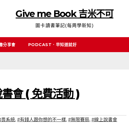
Give me Book 吉米不可
圖卡讀書筆記(每周學新知)
說書分享會
PODCAST．早知道就好
書會 ( 免費活動 )
佛畏系統
,
#有錢人跟你想的不一樣
,
#無限賽局
,
#線上說書會