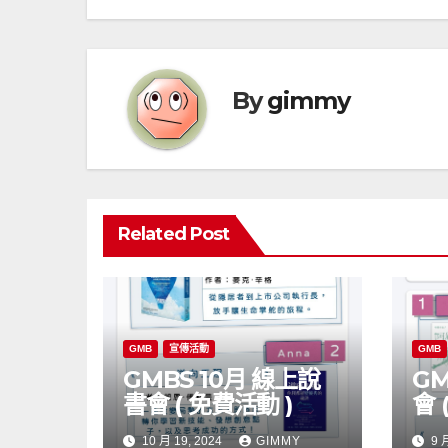
章
導
覽
By
gimmy
Related Post
GMB
宣傳活動
GMB
GMBS 10月 線上說
GM
書會 ( 免費活動 )
會 
10 月 19, 2024
GIMMY
9 