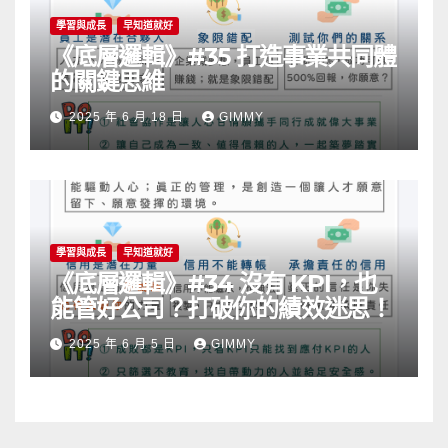
學習與成長
早知道就好
《底層邏輯》#35 打造事業共同體
的關鍵思維
2025 年 6 月 18 日
GIMMY
學習與成長
早知道就好
《底層邏輯》#34 沒有 KPI，也
能管好公司？打破你的績效迷思！
2025 年 6 月 5 日
GIMMY