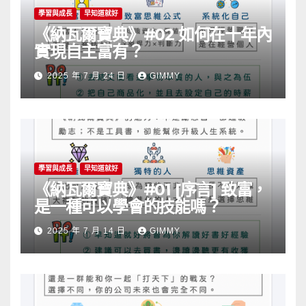
學習與成長
早知道就好
《納瓦爾寶典》#02 如何在十年內
實現自主富有？
2025 年 7 月 24 日
GIMMY
學習與成長
早知道就好
《納瓦爾寶典》#01 [序言] 致富，
是一種可以學會的技能嗎？
2025 年 7 月 14 日
GIMMY