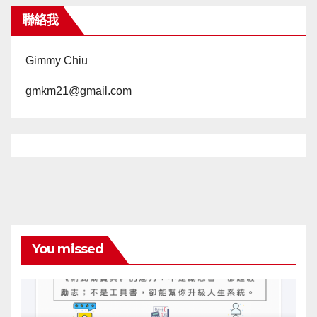
聯絡我
Gimmy Chiu
gmkm21@gmail.com
You missed