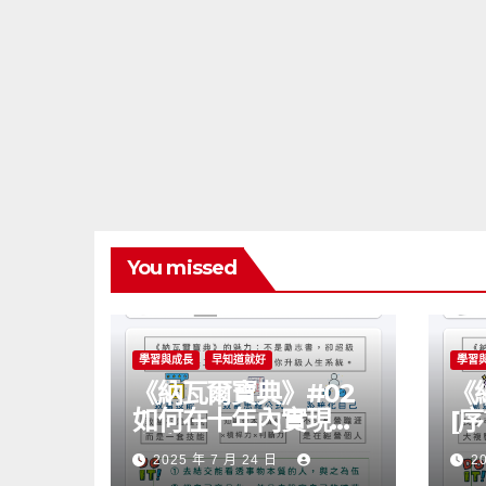
You missed
學習與成長
早知道就好
學習
《納瓦爾寶典》#02
《
如何在十年內實現自
[
主富有？
可
2025 年 7 月 24 日
2