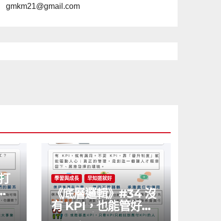
gmkm21@gmail.com
 打
學習與成長
早知道就好
鍵
《底層邏輯》#34 沒
有 KPI，也能管好公
司？打破你的績效迷