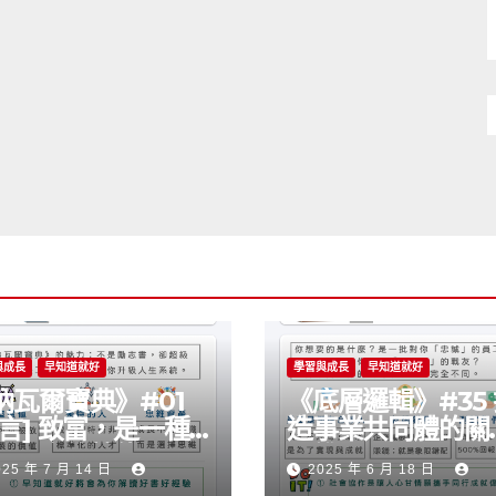
與成長
早知道就好
學習與成長
早知道就好
納瓦爾寶典》#01
《底層邏輯》#35
序言] 致富，是一種
造事業共同體的關
以學會的技能嗎？
思維
025 年 7 月 14 日
2025 年 6 月 18 日