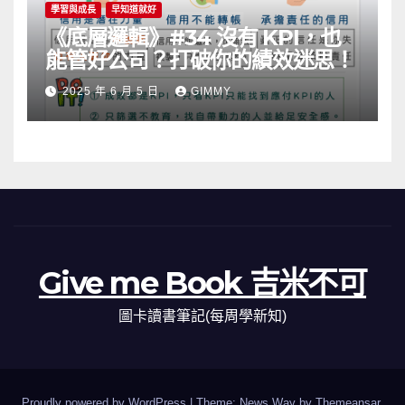
學習與成長
早知道就好
《底層邏輯》#34 沒有 KPI，也
能管好公司？打破你的績效迷思！
2025 年 6 月 5 日
GIMMY
Give me Book 吉米不可
圖卡讀書筆記(每周學新知)
Proudly powered by WordPress
|
Theme: News Way by
Themeansar
.