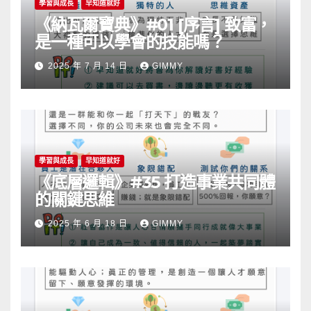
學習與成長
早知道就好
《納瓦爾寶典》#01 [序言] 致富，
是一種可以學會的技能嗎？
2025 年 7 月 14 日
GIMMY
學習與成長
早知道就好
《底層邏輯》#35 打造事業共同體
的關鍵思維
2025 年 6 月 18 日
GIMMY