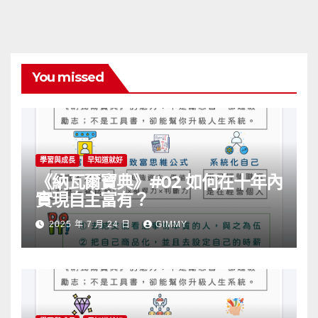
You missed
學習與成長
早知道就好
《納瓦爾寶典》#02 如何在十年內
實現自主富有？
2025 年 7 月 24 日
GIMMY