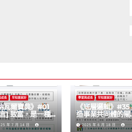
與成長
早知道就好
學習與成長
早知道就好
納瓦爾寶典》#01
《底層邏輯》#35
序言] 致富，是一種
造事業共同體的關
以學會的技能嗎？
思維
025 年 7 月 14 日
2025 年 6 月 18 日