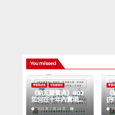
You missed
學習與成長
早知道就好
學習
《納瓦爾寶典》#02
《
如何在十年內實現自
[
主富有？
可
2025 年 7 月 24 日
2