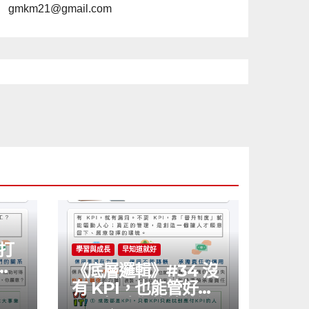
gmkm21@gmail.com
 打
學習與成長
早知道就好
鍵
《底層邏輯》#34 沒
有 KPI，也能管好公
司？打破你的績效迷