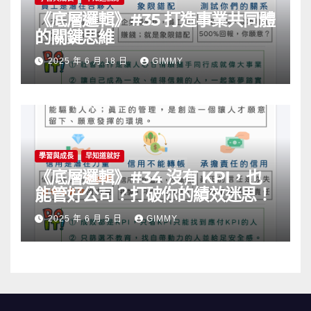
《底層邏輯》#35 打造事業共同體
的關鍵思維
2025 年 6 月 18 日
GIMMY
學習與成長
早知道就好
《底層邏輯》#34 沒有 KPI，也
能管好公司？打破你的績效迷思！
2025 年 6 月 5 日
GIMMY