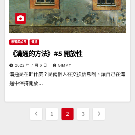
學習與成長
溝通
《溝通的方法》#5 開放性
2022 年 7 月 6 日
GIMMY
溝通是在幹什麼？是兩個人在交換信息啊。讓自己在溝
通中保持開放…
文
1
2
3
章