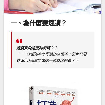
一、為什麼要速讀？
速讀真的這麼神奇嗎？？
ー ー 速讀沒有坊間說的這麼神，但你只要
花 30 分鐘實際做過一遍就能體會了。