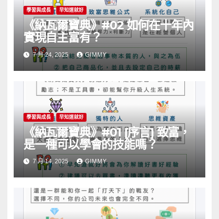
學習與成長
早知道就好
《納瓦爾寶典》#02 如何在十年內
實現自主富有？
7 月 24, 2025
GIMMY
學習與成長
早知道就好
《納瓦爾寶典》#01 [序言] 致富，
是一種可以學會的技能嗎？
7 月 14, 2025
GIMMY