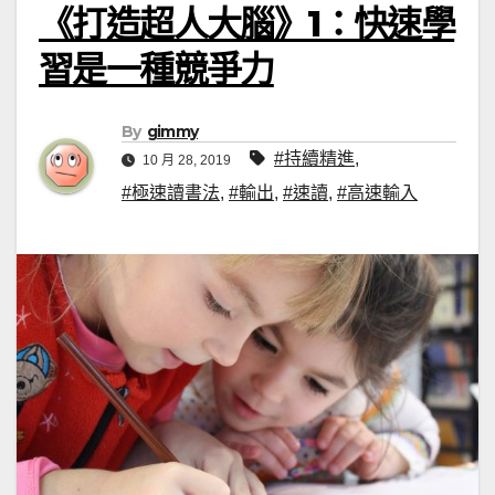
《打造超人大腦》1：快速學
習是一種競爭力
By
gimmy
#持續精進
,
10 月 28, 2019
#極速讀書法
,
#輸出
,
#速讀
,
#高速輸入