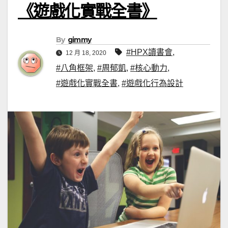
《遊戲化實戰全書》
By
gimmy
#HPX讀書會
,
12 月 18, 2020
#八角框架
,
#周郁凱
,
#核心動力
,
#遊戲化實戰全書
,
#遊戲化行為設計