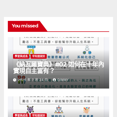
You missed
學習與成長
早知道就好
《納瓦爾寶典》#02 如何在十年內
實現自主富有？
2025 年 7 月 24 日
GIMMY
學習與成長
早知道就好