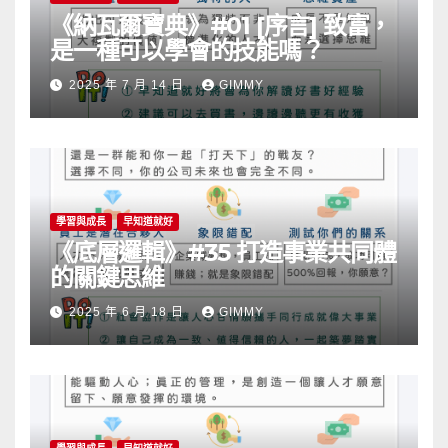
《納瓦爾寶典》#01 [序言] 致富，
是一種可以學會的技能嗎？
2025 年 7 月 14 日
GIMMY
學習與成長
早知道就好
《底層邏輯》#35 打造事業共同體
的關鍵思維
2025 年 6 月 18 日
GIMMY